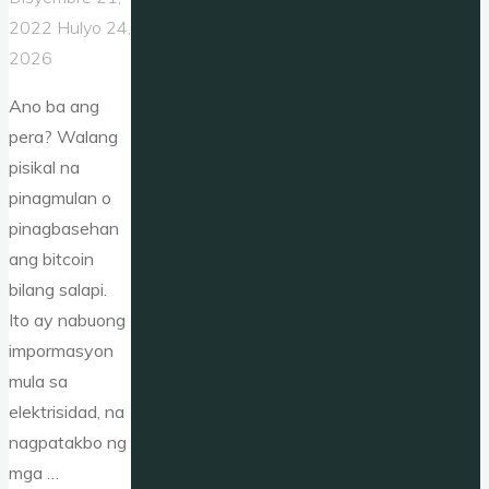
2022
Hulyo 24,
2026
Ano ba ang
pera? Walang
pisikal na
pinagmulan o
pinagbasehan
ang bitcoin
bilang salapi.
Ito ay nabuong
impormasyon
mula sa
elektrisidad, na
nagpatakbo ng
mga …