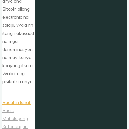
anyo ang
Bitcoin bilang
electronic na
salapi. Wala rin
itong nakasaad
na mga
denominasyon
na may kanya-
kanyang itsura.
Wala itong
pisikal na anyo.
…
"Electronic
Basahin lahat
na
Basic
salapi
Mahalagang
–
Katanungan