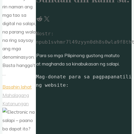
rin naman ang
mga tao sa
Reddit
X
digital na salapi,
na parang wala
Nostr: 
na ring saysay
npub1svhmr7l49zyyn0dh8s0wla9f8th
ang mga
Para sa mga Pilipinong gustong matuto
denominasyon.
at maghanda sa kinabukasan ng salapi.
Basta hangga’t
…
Mag-donate para sa pagpapanatili 
ng website: 
"Digital
Basahin lahat
na
Mahalagang
Pera
Katanungan
–
palagay
ka