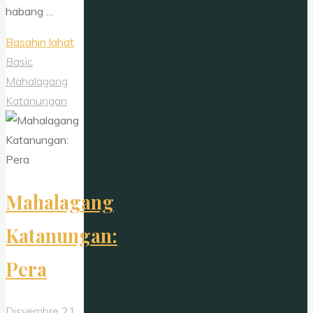
habang …
"Bukas:
Basahin lahat
2
Basic
kontexto"
Mahalagang
Katanungan
Mahalagang
Katanungan:
Pera
Disyembre 21,