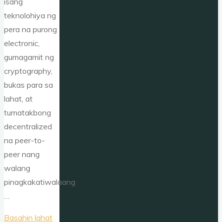
isang
teknolohiya ng
pera na purong
electronic,
gumagamit ng
cryptography,
bukas para sa
lahat, at
tumatakbong
decentralized
na peer-to-
peer nang
walang
pinagkakatiwalaang
…
"Bitcoin:
Basahin lahat