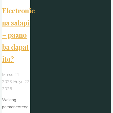
ba
Electronic
sa
estado
na salapi
nito
ngayon?"
– paano
ba dapat
ito?
Marso 21,
2023
Hulyo 27,
2026
Walang
permanenteng