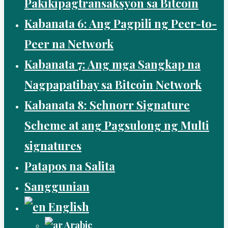
Pakikipagtransaksyon sa Bitcoin
Kabanata 6: Ang Pagpili ng Peer-to-
Peer na Network
Kabanata 7: Ang mga Sangkap na
Nagpapatibay sa Bitcoin Network
Kabanata 8: Schnorr Signature
Scheme at ang Pagsulong ng Multi
signatures
Patapos na Salita
Sanggunian
English
Arabic