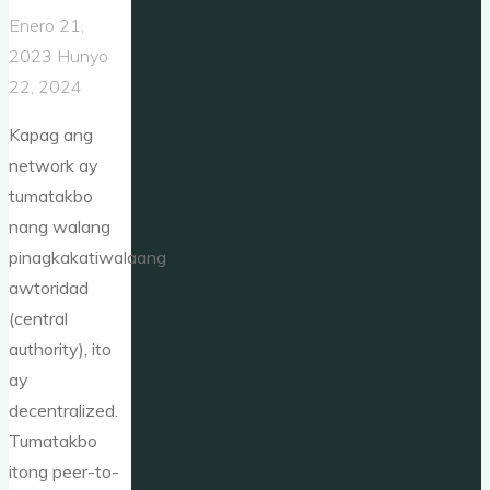
Enero 21,
2023
Hunyo
22, 2024
Kapag ang
network ay
tumatakbo
nang walang
pinagkakatiwalaang
awtoridad
(central
authority), ito
ay
decentralized.
Tumatakbo
itong peer-to-