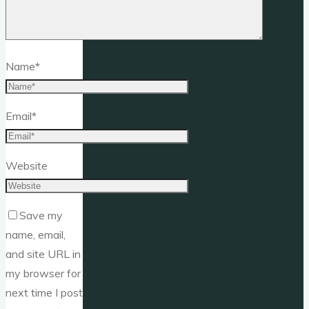
Name
*
Email
*
Website
Save my
name, email,
and site URL in
my browser for
next time I post