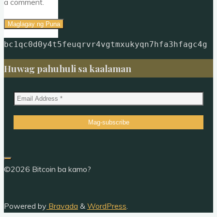
a comment.
bc1qc0d0y4t5feuqrvr4vgtmxukyqn7hfa3hfagc4g
Huwag pahuhuli sa kaalaman
©2026 Bitcoin ba kamo?
Powered by
Bravada
&
WordPress
.