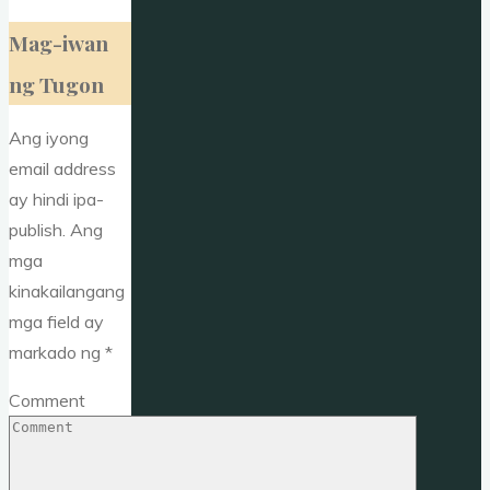
Mag-iwan
ng Tugon
Ang iyong
email address
ay hindi ipa-
publish.
Ang
mga
kinakailangang
mga field ay
markado ng
*
Comment