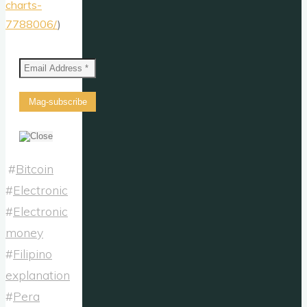
charts-
7788006/
)
#
Bitcoin
#
Electronic
#
Electronic
money
#
Filipino
explanation
#
Pera