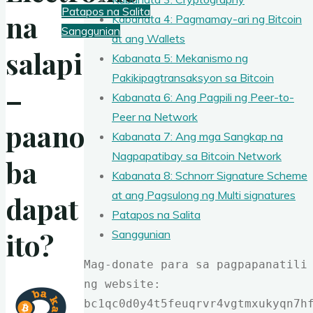
Patapos na Salita
na
Kabanata 4: Pagmamay-ari ng Bitcoin
Sanggunian
at ang Wallets
salapi
Kabanata 5: Mekanismo ng
Pakikipagtransaksyon sa Bitcoin
–
Kabanata 6: Ang Pagpili ng Peer-to-
Peer na Network
paano
Kabanata 7: Ang mga Sangkap na
Nagpapatibay sa Bitcoin Network
ba
Kabanata 8: Schnorr Signature Scheme
at ang Pagsulong ng Multi signatures
dapat
Patapos na Salita
ito?
Sanggunian
Mag-donate para sa pagpapanatili 
ng website: 
bc1qc0d0y4t5feuqrvr4vgtmxukyqn7h