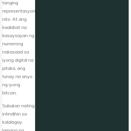
tanging
representasyon
nito. At ang
kaakibat na
kasaysayan ng
numerong
nakasaad sa
iyong digital na
pitaka, ang
tunay na anyo
ng iyong
bitcoin.
Subukan nating
intindihin sa
kalalagay
lamang na