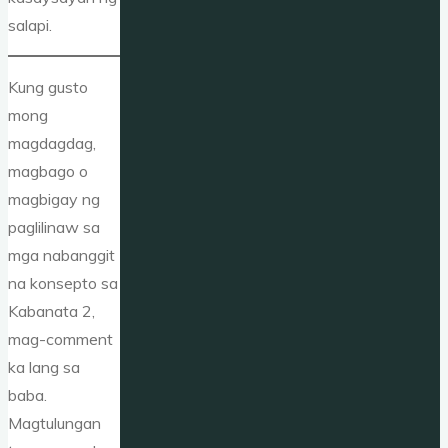
salapi.
Kung gusto
mong
magdagdag,
magbago o
magbigay ng
paglilinaw sa
mga nabanggit
na konsepto sa
Kabanata 2,
mag-comment
ka lang sa
baba.
Magtulungan