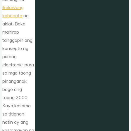
ikalawang
kabanata
ng
aklat. Baka
mahirap
tanggapin ang
konsepto ng
purong
electronic, para
sa mga taong
pinanganak
bago ang
taong 2000.
Kaya kasama
sa titignan
natin ay ang
kasaysayan ng