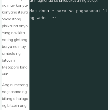
at maghanda sa kinabukasan ng salapi.
na may kanya-
Mag-donate para sa pagpapanatili 
kanyang itsura.
ng website: 
Wala itong
pisikal na anyo.
Yung nakikita
nating gintong
barya na may
simbolo ng
bitcoin?
Metapora lang
yun.
Ang numerong
nagsasaad ng
bilang o halaga
ng bitcoin ang