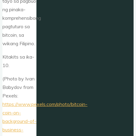
tayo sa pagbuo
ng pinaka-
komprehensibong
pagtuturo sa
bitcoin, sa
wikang Filipino.
Kitakits sa ika-
10.
(Photo by Ivan
Babydov from
Pexels:
https://www.pexels.com/photo/bitcoin-
coin-on-
background-of-
business-