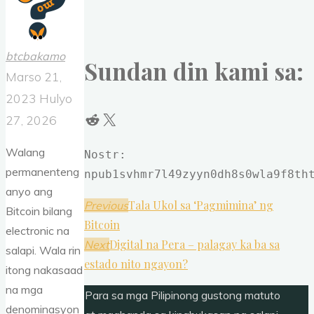
btcbakamo
Sundan din kami sa:
Marso 21,
2023
Hulyo
Reddit
X
27, 2026
Walang
Nostr: 
permanenteng
npub1svhmr7l49zyyn0dh8s0wla9f8th
anyo ang
Tala Ukol sa ‘Pagmimina’ ng
Previous
Bitcoin bilang
Bitcoin
electronic na
Digital na Pera – palagay ka ba sa
Next
salapi. Wala rin
estado nito ngayon?
itong nakasaad
na mga
Para sa mga Pilipinong gustong matuto
denominasyon