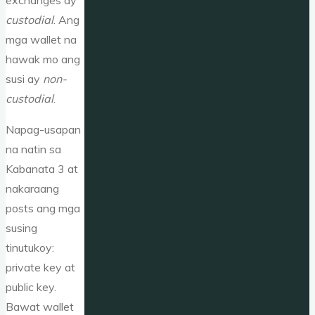
exchanges ay
custodial
. Ang
mga wallet na
hawak mo ang
susi ay
non-
custodial
.
Napag-usapan
na natin sa
Kabanata 3 at
nakaraang
posts ang mga
susing
tinutukoy:
private key at
public key.
Bawat wallet