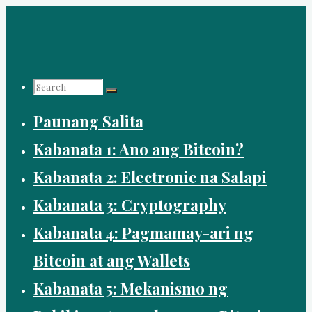
Skip
to
content
Search
Paunang Salita
for:
Kabanata 1: Ano ang Bitcoin?
Kabanata 2: Electronic na Salapi
Kabanata 3: Cryptography
Kabanata 4: Pagmamay-ari ng
Bitcoin at ang Wallets
Kabanata 5: Mekanismo ng