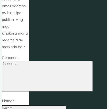
email address
ay hindi ipa-
publish.
Ang
mga
kinakailangang
mga field ay
markado ng
*
Comment
Name
*