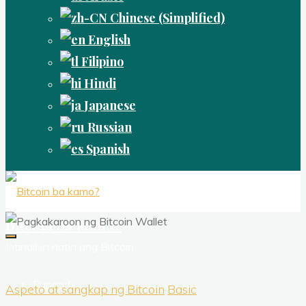
Chinese (Simplified)
English
Filipino
Hindi
Japanese
Russian
Spanish
Bitcoin ba kamo?
Intindihin natin ang Bitcoin
Bungad
Aspeto at sangkap ng Bitcoin
Basic