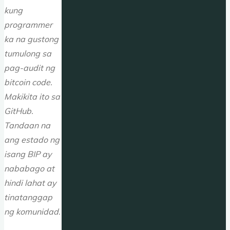
kung
programmer
ka na gustong
tumulong sa
pag-audit ng
bitcoin code.
Makikita ito sa
GitHub.
Tandaan na
ang estado ng
isang BIP ay
nababago at
hindi lahat ay
tinatanggap
ng komunidad.