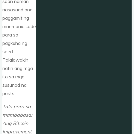
saan naman
nasasaad ang
paggamit ng
mnemonic code
para sa
pagkuha ng
seed.
Palalawakin
natin ang mga
ito sa mga
susunod na
posts.
Tala para sa
mambabasa:
Ang Bitcoin
Improvement