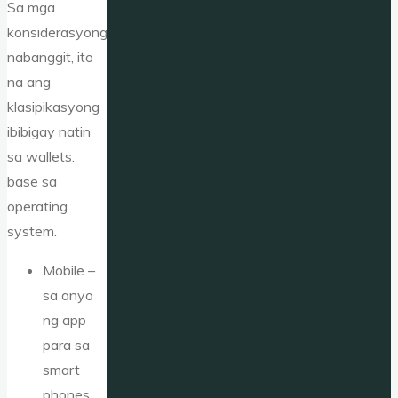
Sa mga
konsiderasyong
nabanggit, ito
na ang
klasipikasyong
ibibigay natin
sa wallets:
base sa
operating
system.
Mobile –
sa anyo
ng app
para sa
smart
phones.