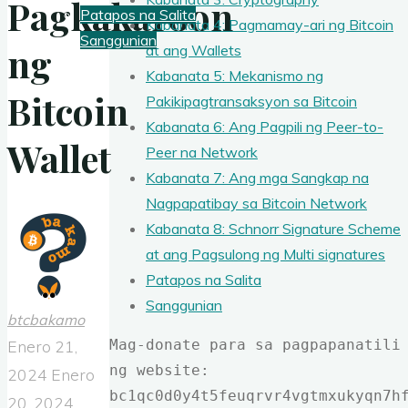
Pagkakaroon
Patapos na Salita
Kabanata 4: Pagmamay-ari ng Bitcoin
Sanggunian
ng
at ang Wallets
Kabanata 5: Mekanismo ng
Bitcoin
Pakikipagtransaksyon sa Bitcoin
Kabanata 6: Ang Pagpili ng Peer-to-
Wallet
Peer na Network
Kabanata 7: Ang mga Sangkap na
Nagpapatibay sa Bitcoin Network
Kabanata 8: Schnorr Signature Scheme
at ang Pagsulong ng Multi signatures
Patapos na Salita
Sanggunian
btcbakamo
Mag-donate para sa pagpapanatili 
Enero 21,
ng website: 
2024
Enero
bc1qc0d0y4t5feuqrvr4vgtmxukyqn7h
20, 2024