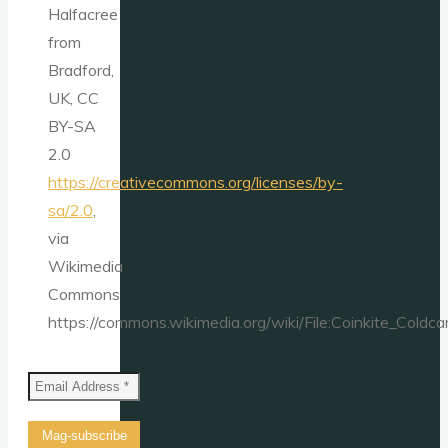
Halfacree
from
Bradford,
UK, CC
BY-SA
2.0
https://creativecommons.org/licenses/by-
sa/2.0
,
via
Wikimedia
Commons
https://commons.wikimedia.org/wiki/File:Coinkite_Co