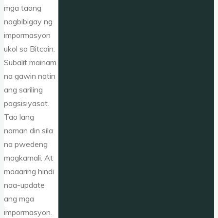
mga taong
nagbibigay ng
impormasyon
ukol sa Bitcoin.
Subalit mainam
na gawin natin
ang sariling
pagsisiyasat.
Tao lang
naman din sila
na pwedeng
magkamali. At
maaaring hindi
naa-update
ang mga
impormasyon.