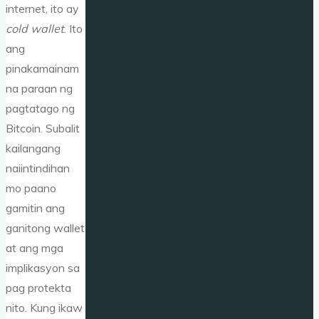
internet, ito ay
cold wallet
. Ito
ang
pinakamainam
na paraan ng
pagtatago ng
Bitcoin. Subalit
kailangang
naiintindihan
mo paano
gamitin ang
ganitong wallet
at ang mga
implikasyon sa
pag protekta
nito. Kung ikaw