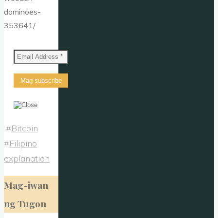
dominoes-
353641/
#
Bitcoin
#
Filipino
explanation
Mag-iwan
ng Tugon