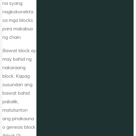
na syang
nagkokonekta
sa mga blocks
para makabuo
ng chain.
Bawat block ay
may bahid ng
nakaraang
block. Kapag
susundan ang
bawat bahid
pabalik,
matutunton
ang pinakauna
o genesis block
(block 0).