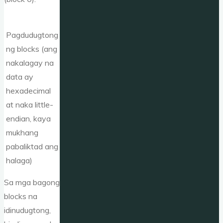
Pagdudugtong
ng blocks (ang
nakalagay na
data ay
hexadecimal
at naka little-
endian, kaya
mukhang
pabaliktad ang
halaga)
Sa mga bagong
blocks na
idinudugtong,