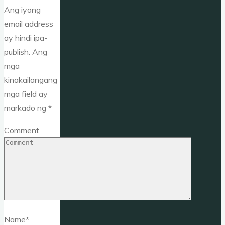
Ang iyong
email address
ay hindi ipa-
publish.
Ang
mga
kinakailangang
mga field ay
markado ng
*
Comment
Name
*