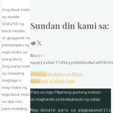
Ang block hash
ay double-
Sundan din kami sa:
SHA256 ng
block header,
at ginagamit na
Reddit
X
pamberipika ng
mga nodes sa
Nostr: 
isang block.
npub1svhmr7l49zyyn0dh8s0wla9f8th
Ang isang node
ay maaaring
Istraktura ng Block
Previous
magtago o
Fork sa block chain
Next
mag-index ng
Para sa mga Pilipinong gustong matuto
mga block hash
at maghanda sa kinabukasan ng salapi.
sa disk nito,
para madaling
Mag-donate para sa pagpapanatili 