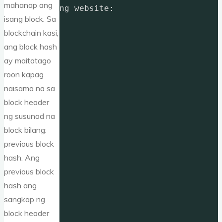
mahanap ang
ng website: 
isang block. Sa
blockchain kasi,
ang block hash
ay maitatago
roon kapag
naisama na sa
block header
ng susunod na
block bilang:
previous block
hash. Ang
previous block
hash ang
sangkap ng
block header