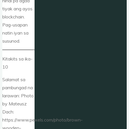
hindi pa agad
tiyak ang ayos
blockchain.
Pag-usapan
natin iyan sa
susunod.
Kitakits sa ika-
10
Salamat sa
pambungad na
larawan: Photo
by Mateusz
Dach:
https://www.pexels.com/photo/brown-
wooden-