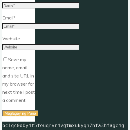
Email
*
Website
Save my
name, email,
and site URL in
my browser for
next time I post
a comment.
bc1qc0d0y4t5feuqrvr4vgtmxukyqn7hfa3hfagc4g