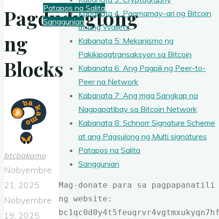
Patapos na Salita
Pagdudugtong
Kabanata 4: Pagmamay-ari ng Bitcoin
Sanggunian
at ang Wallets
ng
Kabanata 5: Mekanismo ng
Pakikipagtransaksyon sa Bitcoin
Blocks
Kabanata 6: Ang Pagpili ng Peer-to-
Peer na Network
Kabanata 7: Ang mga Sangkap na
Nagpapatibay sa Bitcoin Network
Kabanata 8: Schnorr Signature Scheme
at ang Pagsulong ng Multi signatures
Patapos na Salita
btcbakamo
Sanggunian
Nobyembre
21, 2025
Mag-donate para sa pagpapanatili 
ng website: 
Nobyembre
bc1qc0d0y4t5feuqrvr4vgtmxukyqn7h
19, 2025