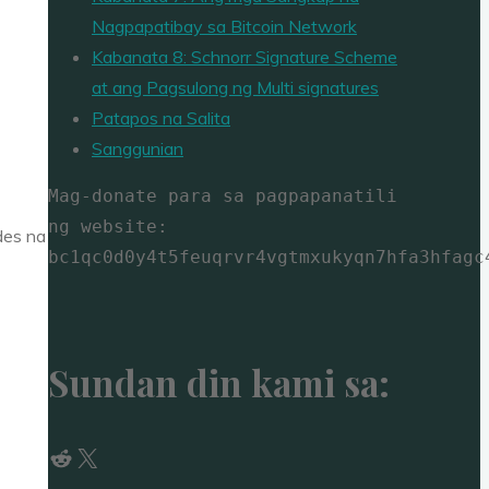
Nagpapatibay sa Bitcoin Network
Kabanata 8: Schnorr Signature Scheme
at ang Pagsulong ng Multi signatures
Patapos na Salita
Sanggunian
Mag-donate para sa pagpapanatili 
ng website: 
des na
bc1qc0d0y4t5feuqrvr4vgtmxukyqn7hfa3hfagc
Sundan din kami sa:
Reddit
X