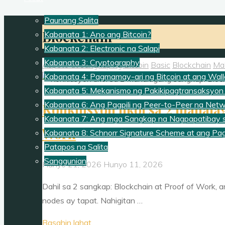
Paunang Salita
Blockchain
Kabanata 1: Ano ang Bitcoin?
Kabanata 2: Electronic na Salapi
Kabanata 3: Cryptography
Aspeto at sangkap ng Bitcoin
Basic
Blockchain
Ma
Kabanata 4: Pagmamay-ari ng Bitcoin at ang Wall
Kabanata 5: Mekanismo ng Pakikipagtransaksyon 
Kabanata 6: Ang Pagpili ng Peer-to-Peer na Net
Konklusyon ukol sa 2 mahalag
Kabanata 7: Ang mga Sangkap na Nagpapatibay s
Work
Kabanata 8: Schnorr Signature Scheme at ang Pags
Patapos na Salita
Sanggunian
Hunyo 21, 2026
Hunyo 11, 2026
Dahil sa 2 sangkap: Blockchain at Proof of Work,
nodes ay tapat. Nahigitan …
"Konklusyon
Basahin lahat