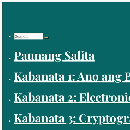
Skip
to
content
Search
Paunang Salita
for:
Kabanata 1: Ano ang B
Kabanata 2: Electroni
Kabanata 3: Cryptog