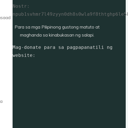
Nostr: 
npub1svhmr7l49zyyn0dh8s0wla9f8thtghp6le5
asaad
Para sa mga Pilipinong gustong matuto at
maghanda sa kinabukasan ng salapi.
Mag-donate para sa pagpapanatili ng 
website: 
ga