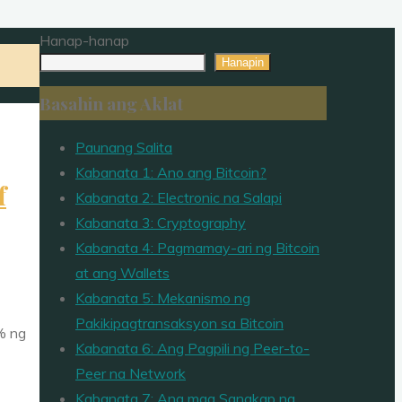
Hanap-hanap
Hanapin
Basahin ang Aklat
Paunang Salita
Kabanata 1: Ano ang Bitcoin?
f
Kabanata 2: Electronic na Salapi
Kabanata 3: Cryptography
Kabanata 4: Pagmamay-ari ng Bitcoin
at ang Wallets
Kabanata 5: Mekanismo ng
Pakikipagtransaksyon sa Bitcoin
% ng
Kabanata 6: Ang Pagpili ng Peer-to-
Peer na Network
Kabanata 7: Ang mga Sangkap na