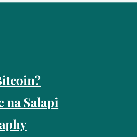
itcoin?
c na Salapi
raphy