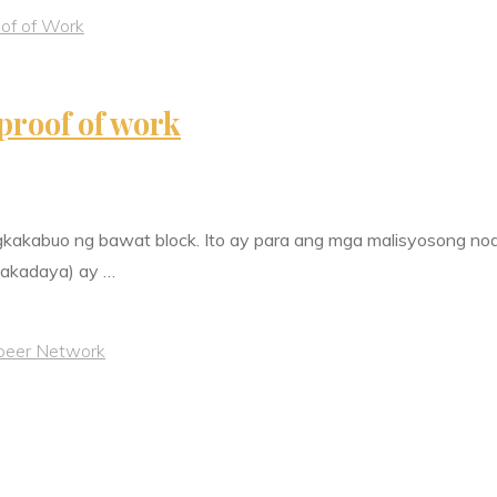
of of Work
proof of work
kakabuo ng bawat block. Ito ay para ang mga malisyosong no
makadaya) ay …
peer Network