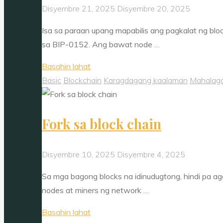
proof
Disyembre 21, 2025
Disyembre 20, 2025
of
Isa sa paraan upang mapabilis ang pagkalat ng bl
work"
sa BIP-0152. Ang bawat node …
"Compact
Basahin lahat
Block
Basic
Blockchain
Karagdagang kaalaman
Mahalag
Relay"
Fork sa block chain
Disyembre 10, 2025
Disyembre 4, 2025
Sa mga bagong blocks na idinudugtong, hindi pa aga
nodes at miners ng network …
"Fork
Basahin lahat