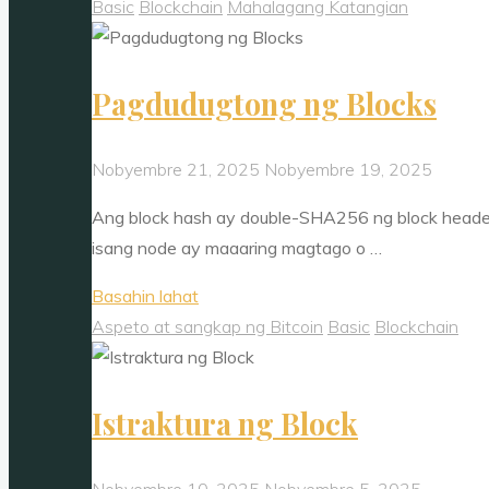
sa
Basic
Blockchain
Mahalagang Katangian
block
chain"
Pagdudugtong ng Blocks
Nobyembre 21, 2025
Nobyembre 19, 2025
Ang block hash ay double-SHA256 ng block header,
isang node ay maaaring magtago o …
"Pagdudugtong
Basahin lahat
ng
Aspeto at sangkap ng Bitcoin
Basic
Blockchain
Blocks"
Istraktura ng Block