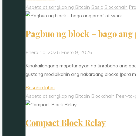
ukol
Aspeto at sangkap ng Bitcoin
Basic
Blockchain
Pro
sa
2
Pagbuo ng block – bago ang 
mahalagang
sangkap:
Blockchain
Enero 10, 2026
Enero 9, 2026
at
Kinakailangang mapatunayan na tinrabaho ang pag
Proof
gustong modipikahin ang nakaraang blocks (para 
of
Work"
"Pagbuo
Basahin lahat
ng
Aspeto at sangkap ng Bitcoin
Blockchain
Peer-to-
block
–
Compact Block Relay
bago
ang