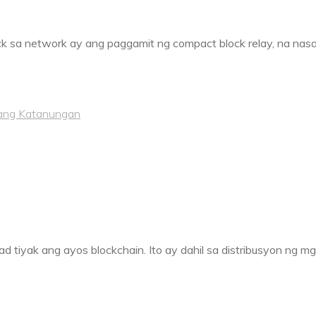
ock sa network ay ang paggamit ng compact block relay, na nas
ang Katanungan
d tiyak ang ayos blockchain. Ito ay dahil sa distribusyon ng m