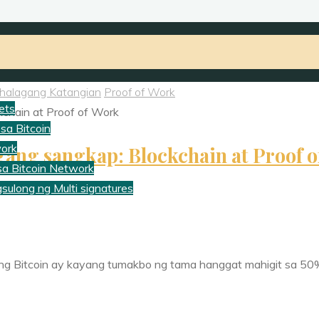
halagang Katangian
Proof of Work
ets
sa Bitcoin
work
ang sangkap: Blockchain at Proof o
a Bitcoin Network
ulong ng Multi signatures
 ang Bitcoin ay kayang tumakbo ng tama hanggat mahigit sa 50