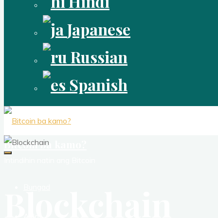
Hindi
Japanese
Russian
Spanish
Bitcoin ba kamo?
Intindihin natin ang Bitcoin
Blockchain
Bungad
Aklat