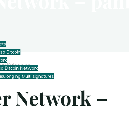
 Network – pan
ets
sa Bitcoin
work
ng Katangian
a Bitcoin Network
ulong ng Multi signatures
er Network –