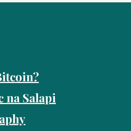
itcoin?
c na Salapi
raphy