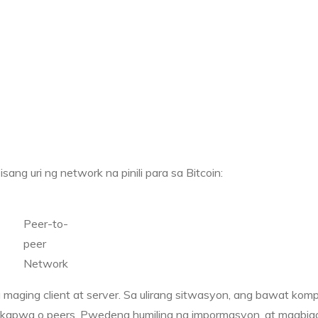
isang uri ng network na pinili para sa Bitcoin:
Peer-to-
peer
Network
maging client at server. Sa ulirang sitwasyon, ang bawat kom
gkapwa o peers. Pwedeng humiling ng impormasyon, at magbig