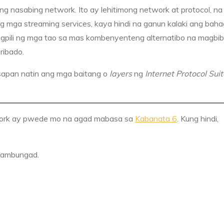
ng nasabing network. Ito ay lehitimong network at protocol, na
ng mga streaming services, kaya hindi na ganun kalaki ang baha
 pagpili ng mga tao sa mas kombenyenteng alternatibo na magbi
ribado.
sapan natin ang mga baitang o
layers
ng
Internet Protocol Suit
twork ay pwede mo na agad mabasa sa
Kabanata 6
. Kung hindi,
pambungad.