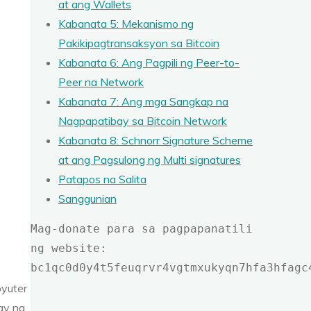
at ang Wallets
Kabanata 5: Mekanismo ng
Pakikipagtransaksyon sa Bitcoin
Kabanata 6: Ang Pagpili ng Peer-to-
Peer na Network
Kabanata 7: Ang mga Sangkap na
Nagpapatibay sa Bitcoin Network
Kabanata 8: Schnorr Signature Scheme
at ang Pagsulong ng Multi signatures
Patapos na Salita
Sanggunian
Mag-donate para sa pagpapanatili 
ng website: 
bc1qc0d0y4t5feuqrvr4vgtmxukyqn7hfa3hfagc
pyuter
ay ng