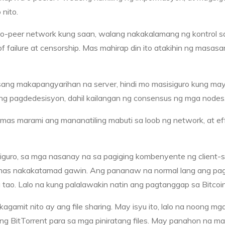
nito.
to-peer network kung saan, walang nakakalamang ng kontrol s
f failure at censorship. Mas mahirap din ito atakihin ng masa
isang makapangyarihan na server, hindi mo masisiguro kung ma
 ang pagdedesisyon, dahil kailangan ng consensus ng mga nodes
 mas marami ang mananatiling mabuti sa loob ng network, at eff
siguro, sa mga nasanay na sa pagiging kombenyente ng client-
 mas nakakatamad gawin. Ang pananaw na normal lang ang pag
o. Lalo na kung palalawakin natin ang pagtanggap sa Bitcoin
agamit nito ay ang file sharing. May isyu ito, lalo na noong mg
ng BitTorrent para sa mga piniratang files. May panahon na ma