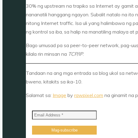
30% ng upstream na trapiko sa Internet ay gamit a
nananatili hanggang ngayon. Subalit natalo na ito 
nitong Internet traffic. Isa uli yang halimbawa ng
ng kontrol sa iba, sa halip na manatiling malaya at p
Bago umusad pa sa peer-to-peer network, pag-uu
kilala rin minsan na
TCP/IP
.
Tandaan na ang mga entrada sa blog ukol sa ne
bweno, kitakits sa ika-10.
Salamat sa:
Image
by
rawpixel.com
na ginamit na 