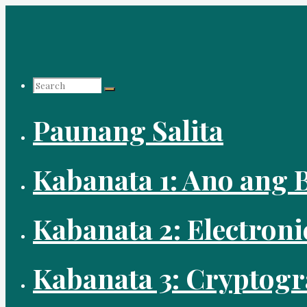
Skip
to
content
Search
Paunang Salita
for:
Kabanata 1: Ano ang B
Kabanata 2: Electroni
Kabanata 3: Cryptog