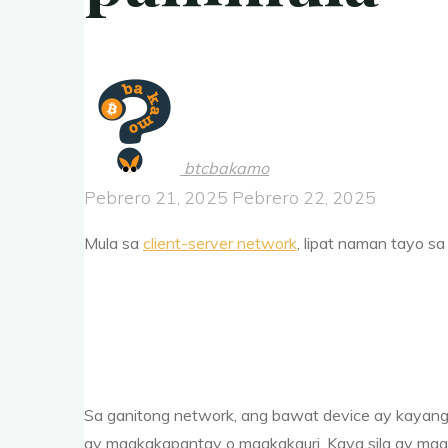
btcbakamo
Pebrero 21, 2025
Pebrero 22, 2025
Mula sa
client-server network
, lipat naman tayo sa 
Sa ganitong network, ang bawat device ay kayang 
ay magkakapantay o magkakauri. Kaya sila ay ma