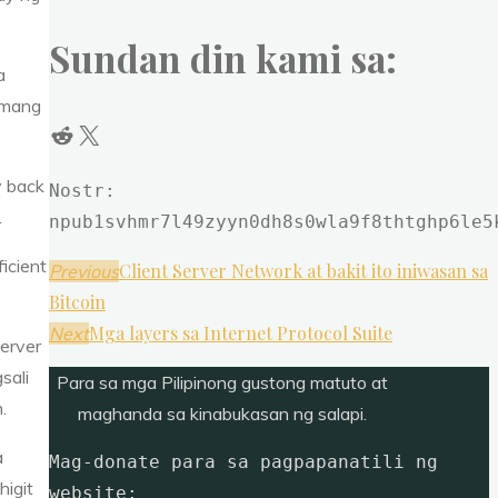
Sundan din kami sa:
a
samang
Reddit
X
y back
Nostr: 
.
npub1svhmr7l49zyyn0dh8s0wla9f8thtghp6le5
icient
Client Server Network at bakit ito iniwasan sa
Previous
Bitcoin
Mga layers sa Internet Protocol Suite
Next
server
sali
Para sa mga Pilipinong gustong matuto at
.
maghanda sa kinabukasan ng salapi.
a
Mag-donate para sa pagpapanatili ng 
higit
website: 