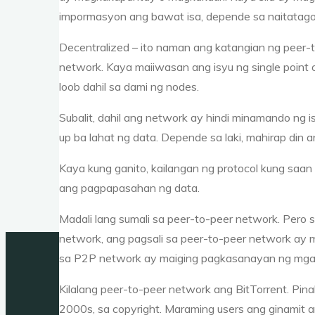
impormasyon ang bawat isa, depende sa naitatago 
Decentralized – ito naman ang katangian ng peer-
network. Kaya maiiwasan ang isyu ng single point o
loob dahil sa dami ng nodes.
Subalit, dahil ang network ay hindi minamando ng 
up ba lahat ng data. Depende sa laki, mahirap din
Kaya kung ganito, kailangan ng protocol kung saan
ang pagpapasahan ng data.
Madali lang sumali sa peer-to-peer network. Pero 
network, ang pagsali sa peer-to-peer network ay
sa P2P network ay maiging pagkasanayan ng mga ta
Kilalang peer-to-peer network ang BitTorrent. Pinak
2000s, sa copyright. Maraming users ang ginamit a