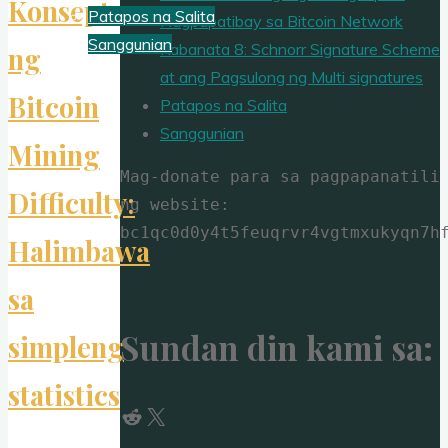
Konsepto
Patapos na Salita
Nagpapatibay sa Bitcoin Network
Sanggunian
Kabanata 8: Schnorr Signature Scheme
ng
at ang Pagsulong ng Multi signatures
Bitcoin
Patapos na Salita
Sanggunian
Mining
Mag-donate para sa pagpapanatili 
Difficulty:
ng website: 
bc1qc0d0y4t5feuqrvr4vgtmxukyqn7h
Halimbawa
sa
Sundan din kami sa:
simpleng
statistics
Reddit
X