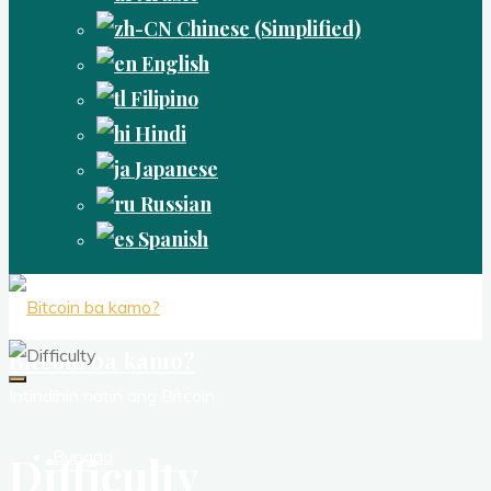
Chinese (Simplified)
English
Filipino
Hindi
Japanese
Russian
Spanish
Bitcoin ba kamo?
Intindihin natin ang Bitcoin
Bungad
Difficulty