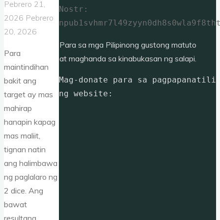
Pebrero 21,
Nostr: 
2026
Pebrero
npub1svhmr7l49zyyn0dh8s0wla9f8th
20, 2026
Para sa mga Pilipinong gustong matuto
Para
at maghanda sa kinabukasan ng salapi.
maintindihan
Mag-donate para sa pagpapanatili 
bakit ang
ng website: 
target ay mas
mahirap
hanapin kapag
mas maliit,
tignan natin
ang halimbawa
ng paglalaro ng
2 dice. Ang
bawat
resultang