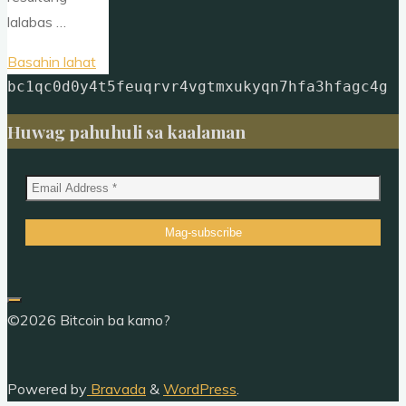
lalabas …
"Konsepto
Basahin lahat
ng
bc1qc0d0y4t5feuqrvr4vgtmxukyqn7hfa3hfagc4g
Bitcoin
Huwag pahuhuli sa kaalaman
Mining
Difficulty:
Halimbawa
sa
simpleng
statistics"
©2026 Bitcoin ba kamo?
Powered by
Bravada
&
WordPress
.