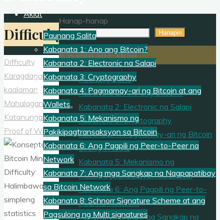
Aklat
Hanap-hanap
Difficulty
Hanapin
Paunang Salita
Kabanata 1: Ano ang Bitcoin?
Basahin ang Aklat
Difficulty
Kabanata 2: Electronic na Salapi
Karagdagang
Kabanata 3: Cryptography
Paunang Salita
kaalaman
Kabanata 4: Pagmamay-ari ng Bitcoin at ang
Kabanata 1: Ano ang Bitcoin?
Mahalagang
Wallets
Kabanata 2: Electronic na Salapi
Katanungan
Kabanata 5: Mekanismo ng
Kabanata 3: Cryptography
Proof of Work
Pakikipagtransaksyon sa Bitcoin
Kabanata 4: Pagmamay-ari ng Bitcoin
Kabanata 6: Ang Pagpili ng Peer-to-Peer na
at ang Wallets
Network
Kabanata 5: Mekanismo ng
Kabanata 7: Ang mga Sangkap na Nagpapatibay
Pakikipagtransaksyon sa Bitcoin
sa Bitcoin Network
Kabanata 6: Ang Pagpili ng Peer-to-
Kabanata 8: Schnorr Signature Scheme at ang
Peer na Network
Pagsulong ng Multi signatures
Kabanata 7: Ang mga Sangkap na