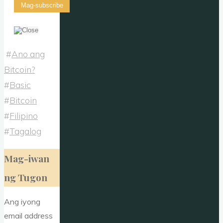
#
Ano ang
Bitcoin?
#
Basic
#
Bitcoin
#
Filipino
#
Tagalog
Mag-iwan
ng Tugon
Ang iyong
email address