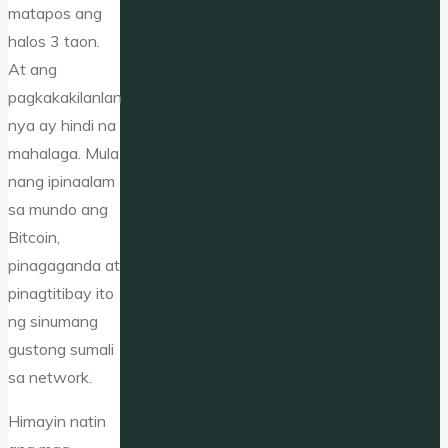
matapos ang
halos 3 taon.
At ang
pagkakakilanlan
nya ay hindi na
mahalaga. Mula
nang ipinaalam
sa mundo ang
Bitcoin,
pinagaganda at
pinagtitibay ito
ng sinumang
gustong sumali
sa network.
Himayin natin