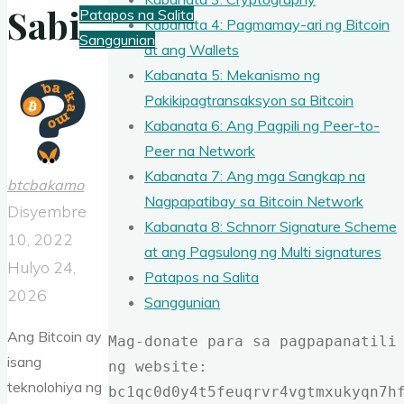
Sabi
Patapos na Salita
Kabanata 4: Pagmamay-ari ng Bitcoin
Sanggunian
at ang Wallets
Kabanata 5: Mekanismo ng
Pakikipagtransaksyon sa Bitcoin
Kabanata 6: Ang Pagpili ng Peer-to-
Peer na Network
Kabanata 7: Ang mga Sangkap na
btcbakamo
Nagpapatibay sa Bitcoin Network
Disyembre
Kabanata 8: Schnorr Signature Scheme
10, 2022
at ang Pagsulong ng Multi signatures
Hulyo 24,
Patapos na Salita
2026
Sanggunian
Ang Bitcoin ay
Mag-donate para sa pagpapanatili 
isang
ng website: 
teknolohiya ng
bc1qc0d0y4t5feuqrvr4vgtmxukyqn7h