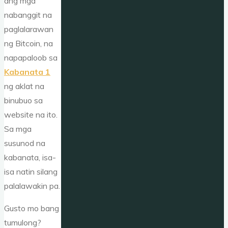
ang mga
nabanggit na
paglalarawan
ng Bitcoin, na
napapaloob sa
Kabanata 1
ng aklat na
binubuo sa
website na ito.
Sa mga
susunod na
kabanata, isa-
isa natin silang
palalawakin pa.
Gusto mo bang
tumulong?