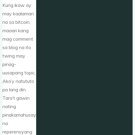
Kung ikaw ay
may kaalaman
na sa bitcoin,
maaari kang
mag comment
sa blog na ito
twing may
pinag-
uusapang topic.
Ako’y natututo
pa lang din.
Tara’t gawin
nating
pinakamahusay
na
reperensyang