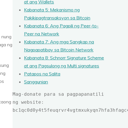
at ang Wallets
Kabanata 5: Mekanismo ng
Pakikipagtransaksyon sa Bitcoin
Kabanata 6: Ang Pagpili ng Peer-to-
Peer na Network
o nung
Kabanata 7: Ang mga Sangkap na
aga ng
Nagpapatibay sa Bitcoin Network
Kabanata 8: Schnorr Signature Scheme
 kung
at ang Pagsulong ng Multi signatures
ung
Patapos na Salita
os
Sanggunian
Mag-donate para sa pagpapanatili 
ataong
ng website: 
bc1qc0d0y4t5feuqrvr4vgtmxukyqn7hfa3hfagc