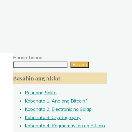
Hanap-hanap
Hanapin
Basahin ang Aklat
Paunang Salita
Kabanata 1: Ano ang Bitcoin?
Kabanata 2: Electronic na Salapi
Kabanata 3: Cryptography
Kabanata 4: Pagmamay-ari ng Bitcoin