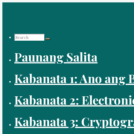
Skip
to
content
Search
Paunang Salita
for:
Kabanata 1: Ano ang B
Kabanata 2: Electroni
Kabanata 3: Cryptog