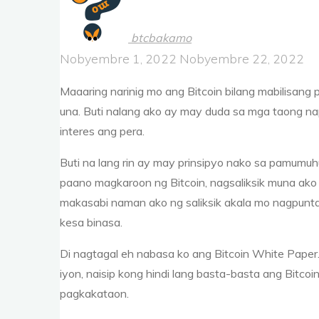
btcbakamo
Nobyembre 1, 2022
Nobyembre 22, 2022
Maaaring narinig mo ang Bitcoin bilang mabilisang 
una. Buti nalang ako ay may duda sa mga taong n
interes ang pera.
Buti na lang rin ay may prinsipyo nako sa pamumuh
paano magkaroon ng Bitcoin, nagsaliksik muna ako
makasabi naman ako ng saliksik akala mo nagpunta
kesa binasa.
Di nagtagal eh nabasa ko ang Bitcoin White Paper. 
iyon, naisip kong hindi lang basta-basta ang Bitco
pagkakataon.