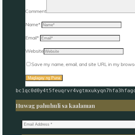
Comment
Name
*
Email
*
Website
Save my name, email, and site URL in my browse
bc1qc0d0y4t5feuqrvr4vgtmxukyqn7hfa3hfag
Huwag pahuhuli sa kaalaman