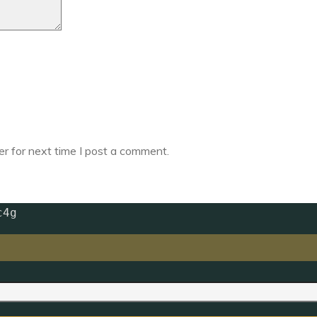
r for next time I post a comment.
c4g