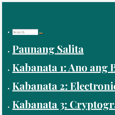
Skip
to
content
Search
Paunang Salita
for:
Kabanata 1: Ano ang B
Kabanata 2: Electroni
Kabanata 3: Cryptog