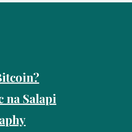
itcoin?
c na Salapi
raphy