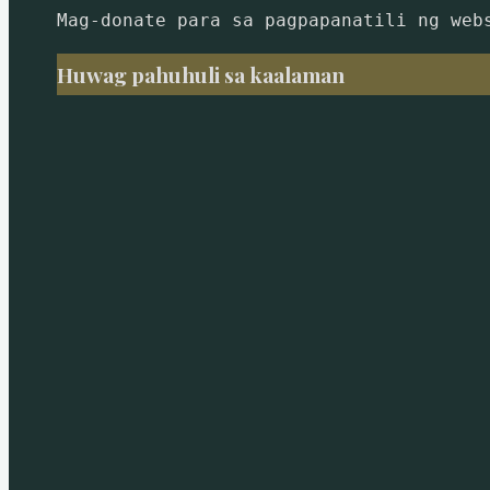
Bitcoin
Mag-donate para sa pagpapanatili ng web
–
Pasilip"
Huwag pahuhuli sa kaalaman