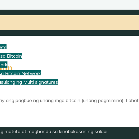
ets
sa Bitcoin
work
ilip
a Bitcoin Network
ulong ng Multi signatures
ay ang pagbuo ng unang mga bitcoin (unang pagmimina). Lahat
ng matuto at maghanda sa kinabukasan ng salapi.