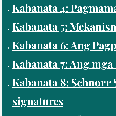
Kabanata 4: Pagmamay
Kabanata 5: Mekanism
Kabanata 6: Ang Pagp
Kabanata 7: Ang mga 
Kabanata 8: Schnorr 
signatures