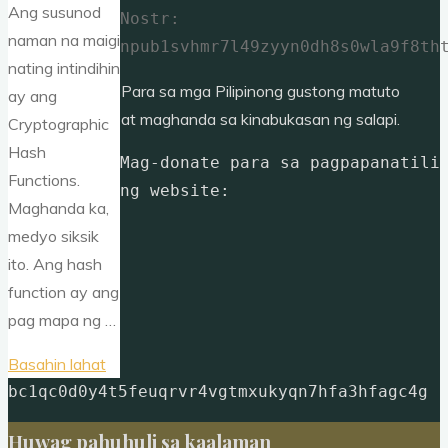
Ang susunod
Nostr: 
naman na maigi
npub1svhmr7l49zyyn0dh8s0wla9f8th
nating intindihin
Para sa mga Pilipinong gustong matuto
ay ang
at maghanda sa kinabukasan ng salapi.
Cryptographic
Hash
Mag-donate para sa pagpapanatili 
Functions.
ng website: 
Maghanda ka,
medyo siksik
ito. Ang hash
function ay ang
pag mapa ng …
"Ang
Basahin lahat
Malaking
bc1qc0d0y4t5feuqrvr4vgtmxukyqn7hfa3hfagc4g
Tulong
Huwag pahuhuli sa kaalaman
na