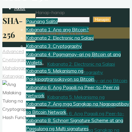
Aklat
Hanap-hanap
SHA-
Hanapin
Paunang Salita
Kabanata 1: Ano ang Bitcoin?
Basahin ang Aklat
256
Kabanata 2: Electronic na Salapi
Kabanata 3: Cryptography
Paunang Salita
Advanced
Kabanata 4: Pagmamay-ari ng Bitcoin at ang
Kabanata 1: Ano ang Bitcoin?
Cryptography
Wallets
Kabanata 2: Electronic na Salapi
Mahalagang
Kabanata 5: Mekanismo ng
Kabanata 3: Cryptography
Katangian
Pakikipagtransaksyon sa Bitcoin
Kabanata 4: Pagmamay-ari ng Bitcoin
Kabanata 6: Ang Pagpili ng Peer-to-Peer na
at ang Wallets
Network
Kabanata 5: Mekanismo ng
Kabanata 7: Ang mga Sangkap na Nagpapatibay
Pakikipagtransaksyon sa Bitcoin
sa Bitcoin Network
Kabanata 6: Ang Pagpili ng Peer-to-
Kabanata 8: Schnorr Signature Scheme at ang
Peer na Network
Pagsulong ng Multi signatures
Kabanata 7: Ang mga Sangkap na