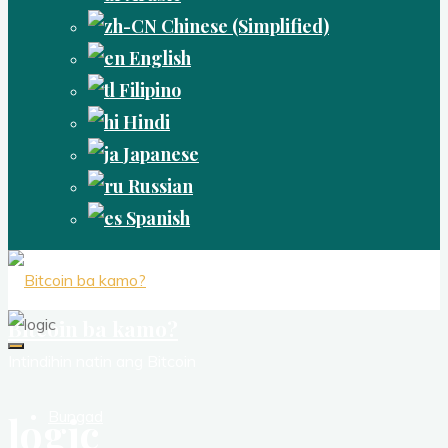
Chinese (Simplified)
English
Filipino
Hindi
Japanese
Russian
Spanish
Bitcoin ba kamo?
Intindihin natin ang Bitcoin
Bungad
logic