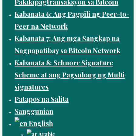
Pakikipagtransaksyon sa Bitcoin
Kabanata 6: Ang Pagpili ng Peer-to-
Peer na Network
Kabanata 7: Ang mga Sangkap na
Nagpapatibay sa Bitcoin Network
Kabanata 8: Schnorr Signature
Scheme at ang Pagsulong ng Multi
signatures
Patapos na Salita
Sanggunian
English
Arabic