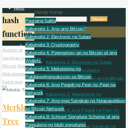
Aklat
Hanap-hanap
hash
Hanapin
Paunang Salita
Kabanata 1: Ano ang Bitcoin?
Basahin ang Aklat
function
Kabanata 2: Electronic na Salapi
Kabanata 3: Cryptography
Paunang Salita
Aspeto at
Kabanata 4: Pagmamay-ari ng Bitcoin at ang
Kabanata 1: Ano ang Bitcoin?
sangkap ng
Wallets
Kabanata 2: Electronic na Salapi
Bitcoin
Basic
Kabanata 5: Mekanismo ng
Kabanata 3: Cryptography
Mahalagang
Pakikipagtransaksyon sa Bitcoin
Kabanata 4: Pagmamay-ari ng Bitcoin
Katangian
Kabanata 6: Ang Pagpili ng Peer-to-Peer na
at ang Wallets
Network
Kabanata 5: Mekanismo ng
Kabanata 7: Ang mga Sangkap na Nagpapatibay
Pakikipagtransaksyon sa Bitcoin
Merkle
sa Bitcoin Network
Kabanata 6: Ang Pagpili ng Peer-to-
Kabanata 8: Schnorr Signature Scheme at ang
Peer na Network
Tree
Pagsulong ng Multi signatures
Kabanata 7: Ang mga Sangkap na