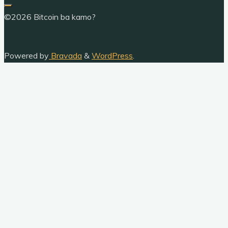
©2026 Bitcoin ba kamo?
Powered by
Bravada
&
WordPress
.