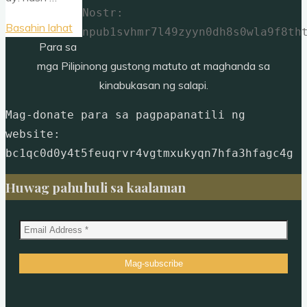
Nostr: 
"Merkle
Basahin lahat
npub1svhmr7l49zyyn0dh8s0wla9f8th
Tree"
Para sa
mga Pilipinong gustong matuto at maghanda sa
kinabukasan ng salapi.
Mag-donate para sa pagpapanatili ng 
website: 
bc1qc0d0y4t5feuqrvr4vgtmxukyqn7hfa3hfagc4g
Huwag pahuhuli sa kaalaman