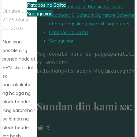
Patapos na Salita
Nagpapatibay sa Bitcoin Network
Oktubre 10,
Sanggunian
Kabanata 8: Schnorr Signature Scheme
2025
Marso
at ang Pagsulong ng Multi signatures
20, 2026
Patapos na Salita
Sanggunian
Nagiging
posible ang
Mag-donate para sa pagpapanatili 
pruned node at
ng website: 
SPV client dahil
bc1qc0d0y4t5feuqrvr4vgtmxukyqn7h
sa
pagkakakuha
ng halaga ng
block header.
Sundan din kami sa:
Ang karamihan
sa laman ng
Reddit
X
block header
ay: hash …