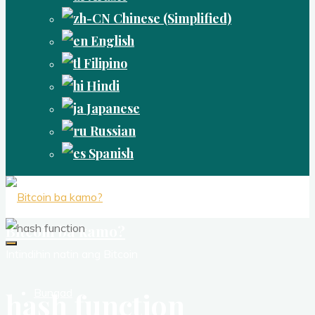
Chinese (Simplified)
English
Filipino
Hindi
Japanese
Russian
Spanish
Bitcoin ba kamo?
Intindihin natin ang Bitcoin
Bungad
hash function