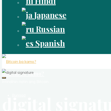
Hindi
Japanese
Russian
Spanish
Bitcoin ba kamo?
Intindihin natin ang Bitcoin
digital signat
Bungad
Aklat