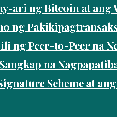
-ari ng Bitcoin at ang 
o ng Pakikipagtransaks
ili ng Peer-to-Peer na N
Sangkap na Nagpapatiba
Signature Scheme at ang