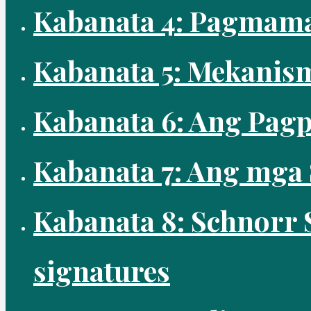
Kabanata 4: Pagmamay
Kabanata 5: Mekanism
Kabanata 6: Ang Pagp
Kabanata 7: Ang mga 
Kabanata 8: Schnorr 
signatures