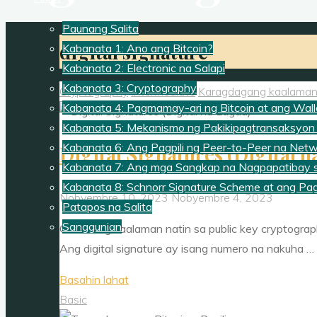
Paunang Salita
digital signature
Kabanata 1: Ano ang Bitcoin?
Kabanata 2: Electronic na Salapi
Kabanata 3: Cryptography
Cryptography
Intermediate
Karagdagang kaalama
Kabanata 4: Pagmamay-ari ng Bitcoin at ang Wall
Kabanata 5: Mekanismo ng Pakikipagtransaksyon 
Kabanata 6: Ang Pagpili ng Peer-to-Peer na Net
Digital Signatures (Digital n
Kabanata 7: Ang mga Sangkap na Nagpapatibay s
Kabanata 8: Schnorr Signature Scheme at ang Pags
Nobyembre 10, 2023
Nobyembre 4, 2023
Patapos na Salita
Sanggunian
Gamit ang kaalaman natin sa public key cryptograph
Ang digital signature ay isang numero na nakuha …
"Digital
Basahin lahat
Signatures
Basic