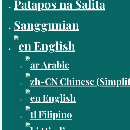
Patapos na Salita
Sanggunian
English
Arabic
Chinese (Simplif
English
Filipino