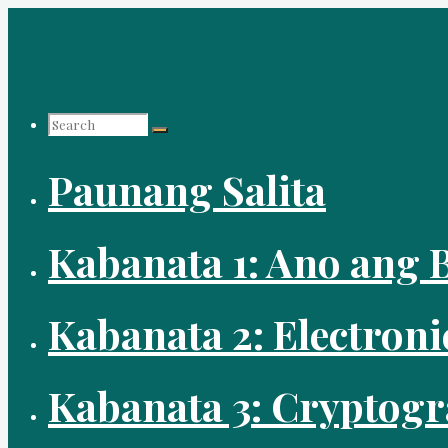
Skip
to
content
Search
Paunang Salita
for:
Kabanata 1: Ano ang B
Kabanata 2: Electroni
Kabanata 3: Cryptog